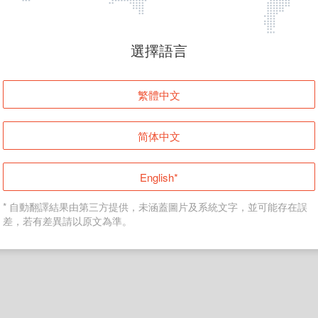
頁面無法顯示
選擇語言
發生錯誤！請登入並再試一次或回到主頁。
繁體中文
登入
简体中文
返回首頁
English*
* 自動翻譯結果由第三方提供，未涵蓋圖片及系統文字，並可能存在誤
差，若有差異請以原文為準。