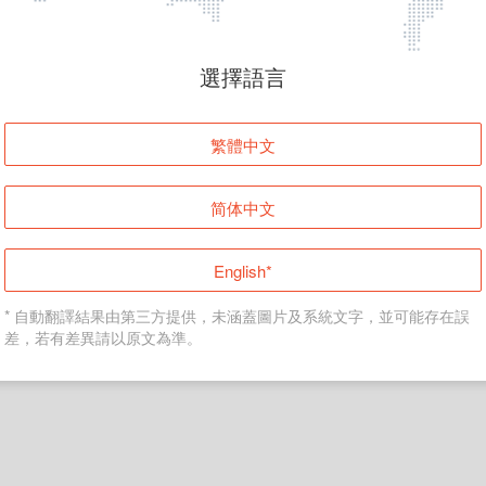
頁面無法顯示
選擇語言
發生錯誤！請登入並再試一次或回到主頁。
繁體中文
登入
简体中文
返回首頁
English*
* 自動翻譯結果由第三方提供，未涵蓋圖片及系統文字，並可能存在誤
差，若有差異請以原文為準。