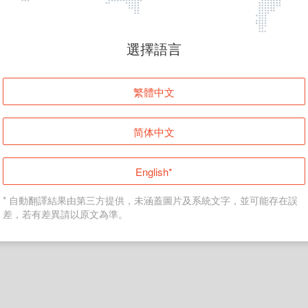
頁面無法顯示
選擇語言
發生錯誤！請登入並再試一次或回到主頁。
繁體中文
登入
简体中文
返回首頁
English*
* 自動翻譯結果由第三方提供，未涵蓋圖片及系統文字，並可能存在誤
差，若有差異請以原文為準。