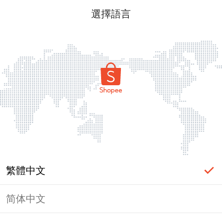
選擇語言
繁體中文
简体中文
頁面無法顯示