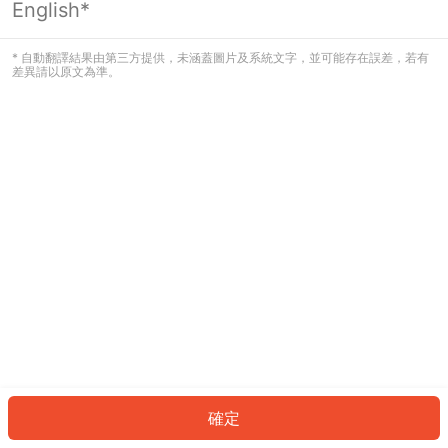
English*
發生錯誤！請登入並再試一次或回到主
頁。
* 自動翻譯結果由第三方提供，未涵蓋圖片及系統文字，並可能存在誤差，若有
差異請以原文為準。
登入
返回首頁
確定
ID: 291f29c8531-4e1d-4910-97a5-fcfcec71e2a9