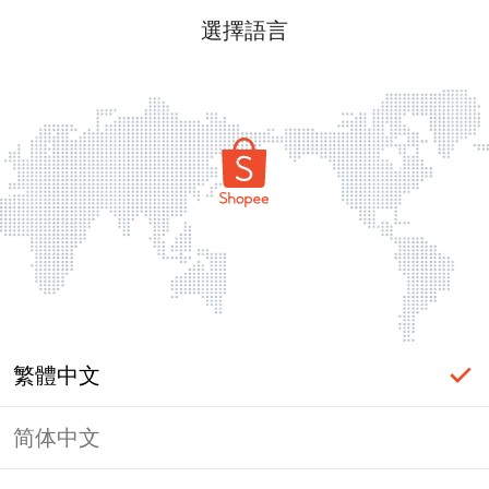
選擇語言
繁體中文
简体中文
頁面無法顯示