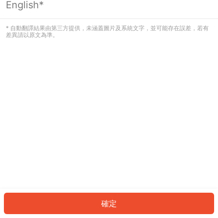
English*
發生錯誤！請登入並再試一次或回到主
頁。
* 自動翻譯結果由第三方提供，未涵蓋圖片及系統文字，並可能存在誤差，若有
差異請以原文為準。
登入
返回首頁
確定
ID: 867f00a1940-929c-46f7-a238-e7d800fab57c