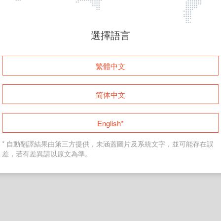
頁面無法顯示
選擇語言
發生錯誤！請登入並再試一次或回到主頁。
繁體中文
登入
简体中文
返回首頁
English*
* 自動翻譯結果由第三方提供，未涵蓋圖片及系統文字，並可能存在誤
差，若有差異請以原文為準。