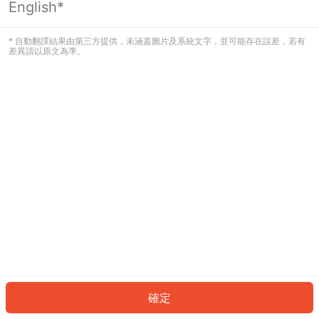
English*
發生錯誤！請登入並再試一次或回到主
頁。
* 自動翻譯結果由第三方提供，未涵蓋圖片及系統文字，並可能存在誤差，若有
差異請以原文為準。
登入
返回首頁
確定
ID: 965495347c8-99a8-49a0-beeb-d6e5f7c886f7