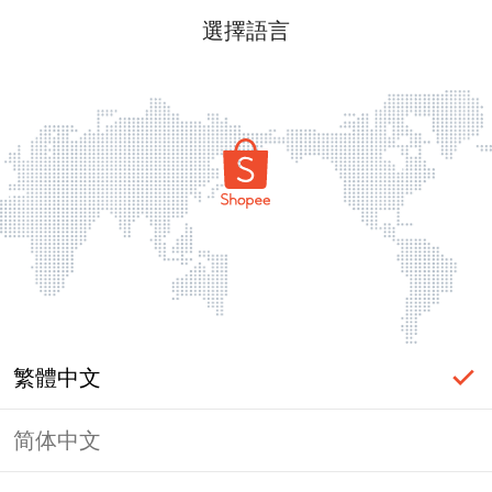
選擇語言
繁體中文
简体中文
頁面無法顯示