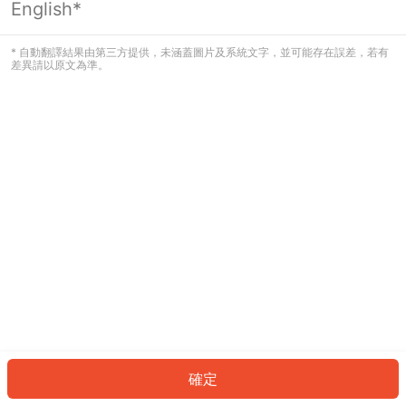
English*
發生錯誤！請登入並再試一次或回到主
頁。
* 自動翻譯結果由第三方提供，未涵蓋圖片及系統文字，並可能存在誤差，若有
差異請以原文為準。
登入
返回首頁
確定
ID: 14330065ff8-2261-4720-a1fb-467e81c0cb0f