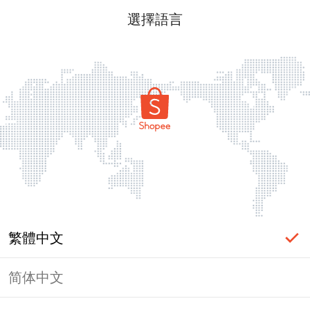
選擇語言
繁體中文
简体中文
頁面無法顯示