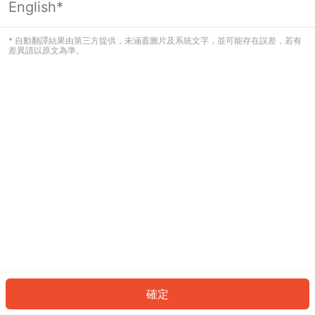
English*
發生錯誤！請登入並再試一次或回到主
頁。
* 自動翻譯結果由第三方提供，未涵蓋圖片及系統文字，並可能存在誤差，若有
差異請以原文為準。
登入
返回首頁
確定
ID: 9140d1c203b-835c-4bd3-95bd-248be95b870d