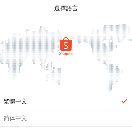
選擇語言
繁體中文
简体中文
頁面無法顯示