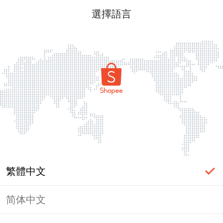
選擇語言
繁體中文
简体中文
頁面無法顯示