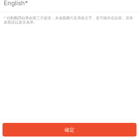
English*
發生錯誤！請登入並再試一次或回到主
頁。
* 自動翻譯結果由第三方提供，未涵蓋圖片及系統文字，並可能存在誤差，若有
差異請以原文為準。
登入
返回首頁
確定
ID: 676ace174f7-968e-48cc-8b1a-26bad607ef0d