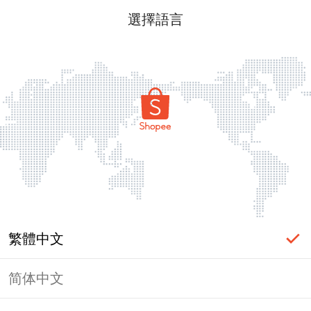
選擇語言
繁體中文
简体中文
頁面無法顯示