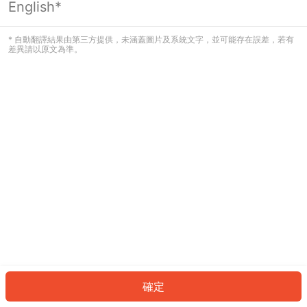
English*
發生錯誤！請登入並再試一次或回到主
頁。
* 自動翻譯結果由第三方提供，未涵蓋圖片及系統文字，並可能存在誤差，若有
差異請以原文為準。
登入
返回首頁
確定
ID: 234df833c3c-8fa9-40c3-965b-6deef112ad9c