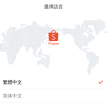
選擇語言
繁體中文
简体中文
頁面無法顯示