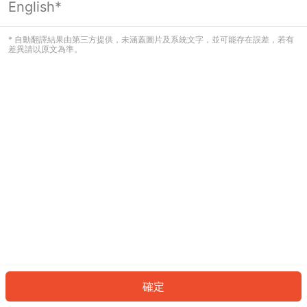
English*
發生錯誤！請登入並再試一次或回到主
頁。
* 自動翻譯結果由第三方提供，未涵蓋圖片及系統文字，並可能存在誤差，若有
差異請以原文為準。
登入
返回首頁
確定
ID: 9236d43d7ae-3b09-448c-b6f5-02a3792f0735