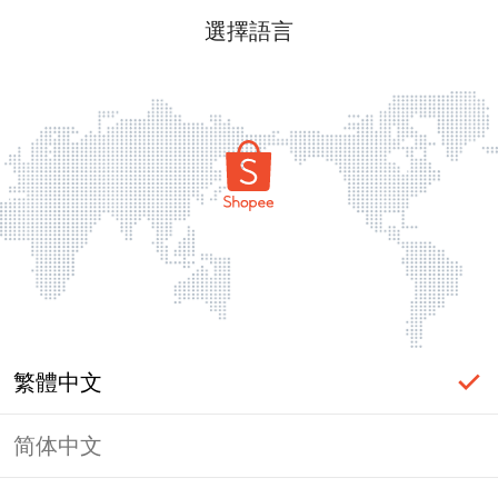
選擇語言
繁體中文
简体中文
頁面無法顯示