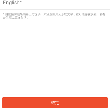
English*
發生錯誤！請登入並再試一次或回到主
頁。
* 自動翻譯結果由第三方提供，未涵蓋圖片及系統文字，並可能存在誤差，若有
差異請以原文為準。
登入
返回首頁
確定
ID: 3926c10e282-d3b4-46af-80c8-563e52720e1e