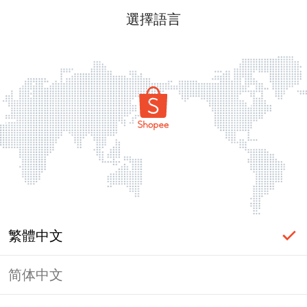
選擇語言
繁體中文
简体中文
頁面無法顯示