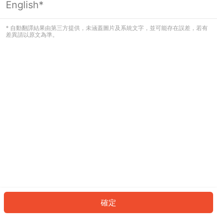
English*
發生錯誤！請登入並再試一次或回到主
頁。
* 自動翻譯結果由第三方提供，未涵蓋圖片及系統文字，並可能存在誤差，若有
差異請以原文為準。
登入
返回首頁
確定
ID: 3298af16e0f-3ca7-4121-9321-85e2025c6e3d