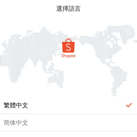
選擇語言
繁體中文
简体中文
頁面無法顯示