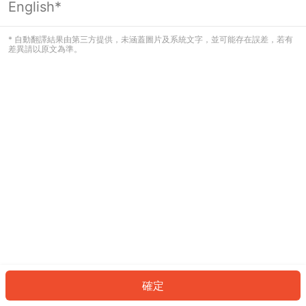
English*
發生錯誤！請登入並再試一次或回到主
頁。
* 自動翻譯結果由第三方提供，未涵蓋圖片及系統文字，並可能存在誤差，若有
差異請以原文為準。
登入
返回首頁
確定
ID: 2171d0fcfa8-441d-4241-8921-01d66475538b