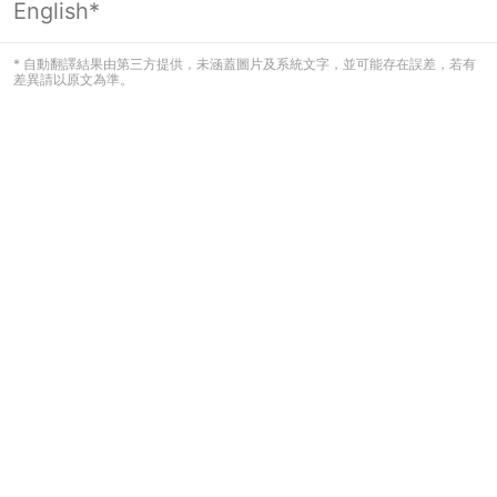
English*
頁面無法顯示
* 自動翻譯結果由第三方提供，未涵蓋圖片及系統文字，並可能存在誤差，若有
差異請以原文為準。
發生錯誤！請登入並再試一次或回到主
頁。
登入
返回首頁