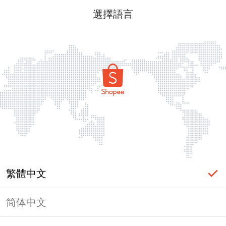
選擇語言
繁體中文
简体中文
頁面無法顯示