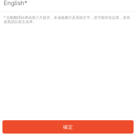
English*
發生錯誤！請登入並再試一次或回到主
頁。
* 自動翻譯結果由第三方提供，未涵蓋圖片及系統文字，並可能存在誤差，若有
差異請以原文為準。
登入
返回首頁
確定
ID: 29762a6065f-9a45-4dc4-a811-13318cc0ddef