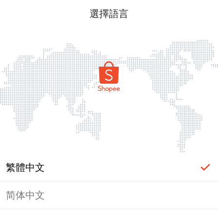
選擇語言
繁體中文
简体中文
頁面無法顯示