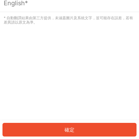
English*
發生錯誤！請登入並再試一次或回到主
頁。
* 自動翻譯結果由第三方提供，未涵蓋圖片及系統文字，並可能存在誤差，若有
差異請以原文為準。
登入
返回首頁
確定
ID: 594def3f52d-8716-45a4-b718-0b058a4d2a69