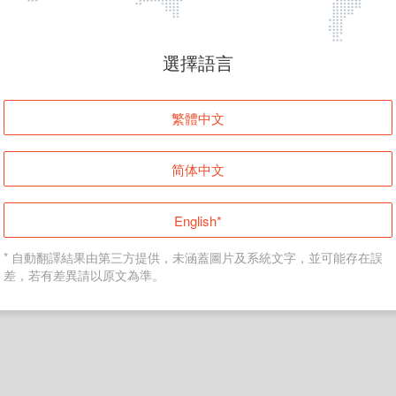
頁面無法顯示
選擇語言
發生錯誤！請登入並再試一次或回到主頁。
繁體中文
登入
简体中文
返回首頁
English*
* 自動翻譯結果由第三方提供，未涵蓋圖片及系統文字，並可能存在誤
差，若有差異請以原文為準。