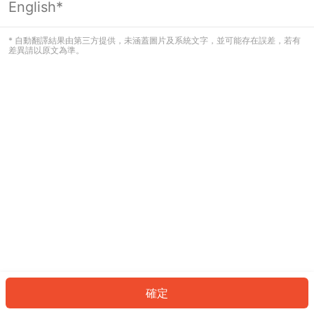
English*
發生錯誤！請登入並再試一次或回到主
頁。
* 自動翻譯結果由第三方提供，未涵蓋圖片及系統文字，並可能存在誤差，若有
差異請以原文為準。
登入
返回首頁
確定
ID: 72368e15a95-f09d-4757-9aeb-3def71bea15c