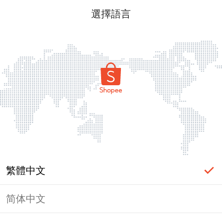
選擇語言
繁體中文
简体中文
頁面無法顯示