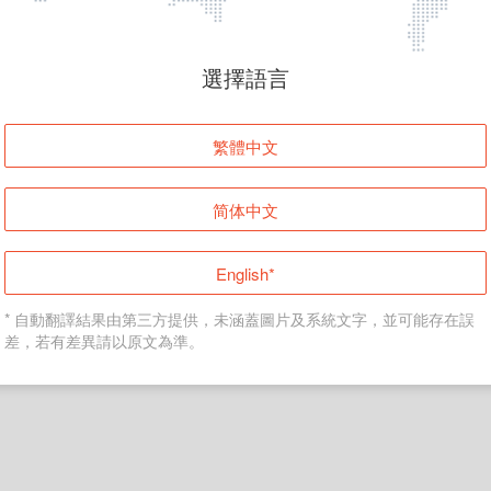
頁面無法顯示
選擇語言
發生錯誤！請登入並再試一次或回到主頁。
繁體中文
登入
简体中文
返回首頁
English*
* 自動翻譯結果由第三方提供，未涵蓋圖片及系統文字，並可能存在誤
差，若有差異請以原文為準。