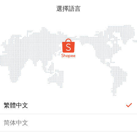
選擇語言
繁體中文
简体中文
頁面無法顯示