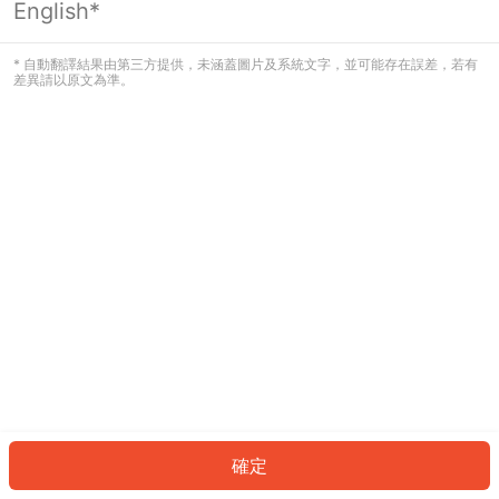
English*
發生錯誤！請登入並再試一次或回到主
頁。
* 自動翻譯結果由第三方提供，未涵蓋圖片及系統文字，並可能存在誤差，若有
差異請以原文為準。
登入
返回首頁
確定
ID: 8233a670ef6-4477-46ac-bc6b-b985d35e09fd