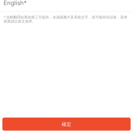
English*
發生錯誤！請登入並再試一次或回到主
頁。
* 自動翻譯結果由第三方提供，未涵蓋圖片及系統文字，並可能存在誤差，若有
差異請以原文為準。
登入
返回首頁
確定
ID: 54775817089-9f97-4b90-93b1-342b5927f5ab