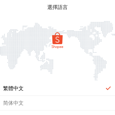
選擇語言
繁體中文
简体中文
頁面無法顯示