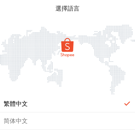
選擇語言
繁體中文
简体中文
頁面無法顯示