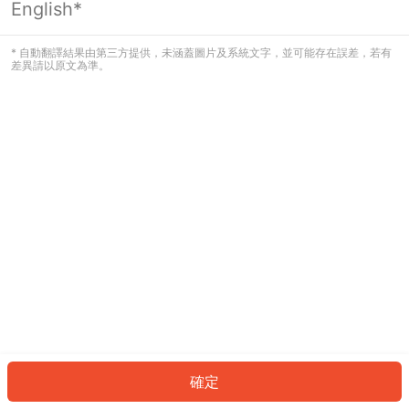
English*
發生錯誤！請登入並再試一次或回到主
頁。
* 自動翻譯結果由第三方提供，未涵蓋圖片及系統文字，並可能存在誤差，若有
差異請以原文為準。
登入
返回首頁
確定
ID: 65583825344-4888-4050-b608-05d09fc6fae8