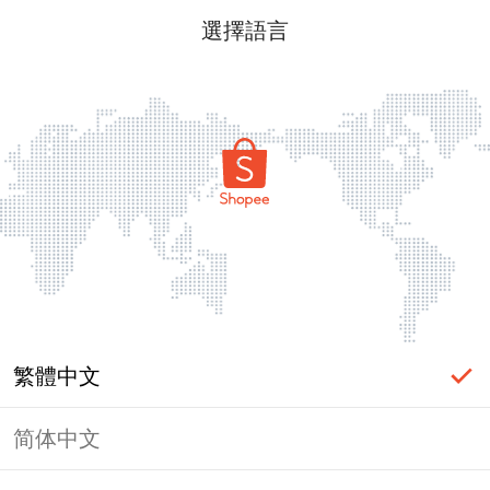
選擇語言
繁體中文
简体中文
頁面無法顯示