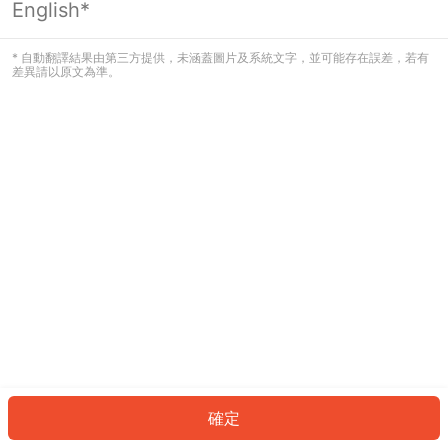
English*
發生錯誤！請登入並再試一次或回到主
頁。
* 自動翻譯結果由第三方提供，未涵蓋圖片及系統文字，並可能存在誤差，若有
差異請以原文為準。
登入
返回首頁
確定
ID: 829db0cae3c-0fdd-4b41-98ac-a16bc62b295f