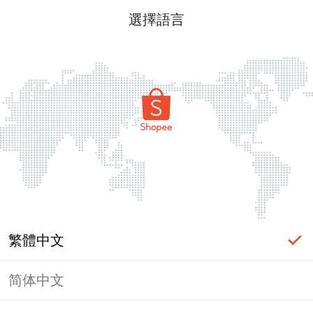
選擇語言
繁體中文
简体中文
頁面無法顯示