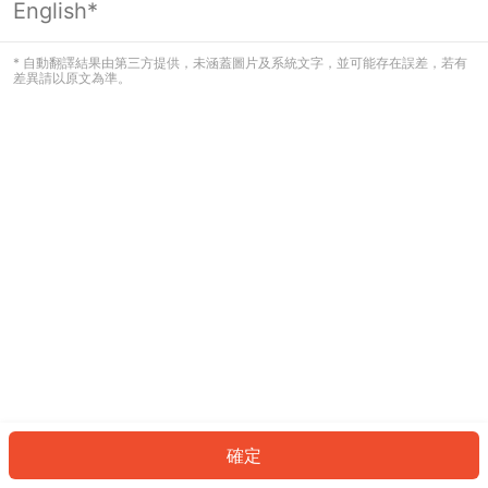
English*
發生錯誤！請登入並再試一次或回到主
頁。
* 自動翻譯結果由第三方提供，未涵蓋圖片及系統文字，並可能存在誤差，若有
差異請以原文為準。
登入
返回首頁
確定
ID: 7032ff47e7e-0192-4adf-956f-c83a9454f841