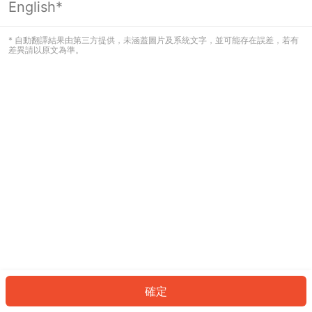
English*
發生錯誤！請登入並再試一次或回到主
頁。
* 自動翻譯結果由第三方提供，未涵蓋圖片及系統文字，並可能存在誤差，若有
差異請以原文為準。
登入
返回首頁
確定
ID: 1467d7e6558-c667-45ba-b53b-6b1ad733dc04