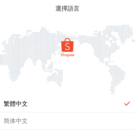
選擇語言
繁體中文
简体中文
頁面無法顯示