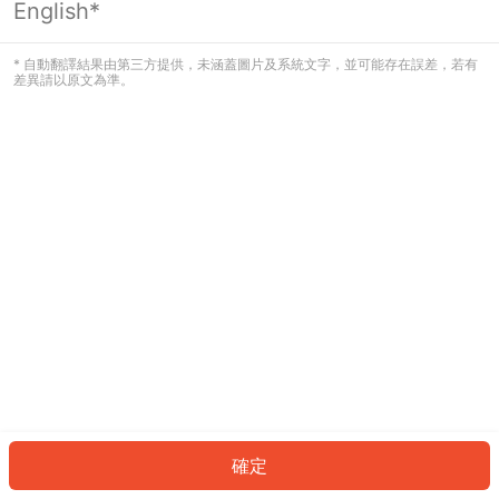
English*
發生錯誤！請登入並再試一次或回到主
頁。
* 自動翻譯結果由第三方提供，未涵蓋圖片及系統文字，並可能存在誤差，若有
差異請以原文為準。
登入
返回首頁
確定
ID: 9652fbe7c4-4f43-4d16-b4f0-db74f7df40d7