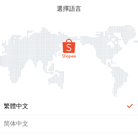
選擇語言
繁體中文
简体中文
頁面無法顯示