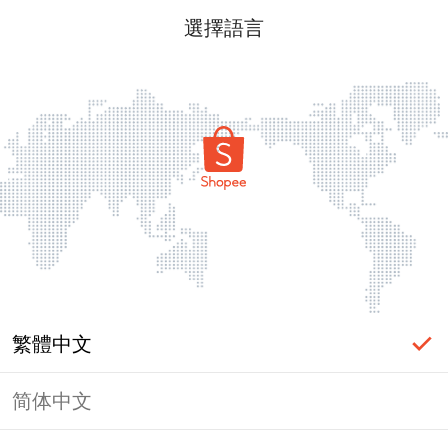
選擇語言
繁體中文
简体中文
頁面無法顯示