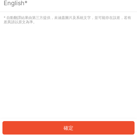
English*
發生錯誤！請登入並再試一次或回到主
頁。
* 自動翻譯結果由第三方提供，未涵蓋圖片及系統文字，並可能存在誤差，若有
差異請以原文為準。
登入
返回首頁
確定
ID: 221932fb42c-60c7-49a2-85a4-d17499c93524