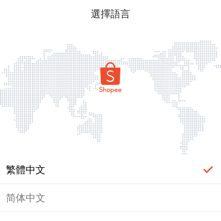
選擇語言
繁體中文
简体中文
頁面無法顯示