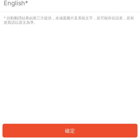
English*
發生錯誤！請登入並再試一次或回到主
頁。
* 自動翻譯結果由第三方提供，未涵蓋圖片及系統文字，並可能存在誤差，若有
差異請以原文為準。
登入
返回首頁
確定
ID: 4249f6bda43-c968-4af9-9188-afd703429ce2