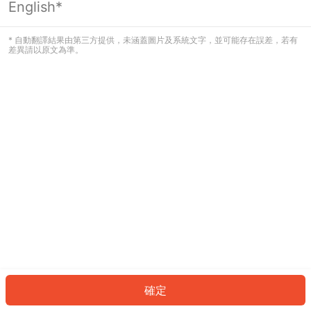
English*
發生錯誤！請登入並再試一次或回到主
頁。
* 自動翻譯結果由第三方提供，未涵蓋圖片及系統文字，並可能存在誤差，若有
差異請以原文為準。
登入
返回首頁
確定
ID: 508c67f73be-9fc8-485a-b1a7-a89a5a2f2c7d