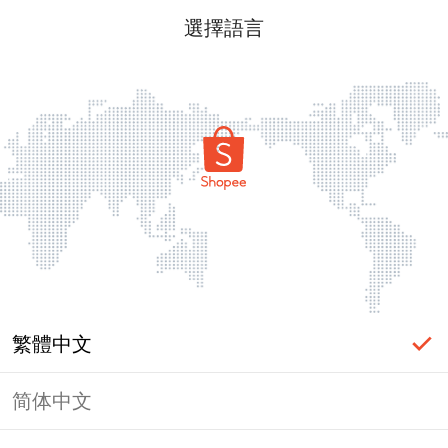
選擇語言
繁體中文
简体中文
頁面無法顯示