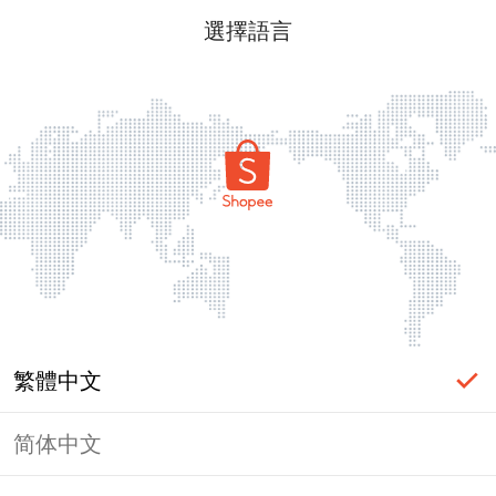
選擇語言
繁體中文
简体中文
頁面無法顯示