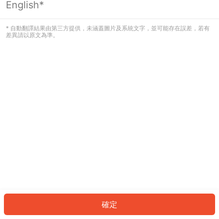
English*
發生錯誤！請登入並再試一次或回到主
頁。
* 自動翻譯結果由第三方提供，未涵蓋圖片及系統文字，並可能存在誤差，若有
差異請以原文為準。
登入
返回首頁
確定
ID: 1201ae5d6df-1626-44cf-a616-99bbf893192b