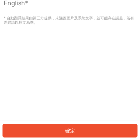
English*
發生錯誤！請登入並再試一次或回到主
頁。
* 自動翻譯結果由第三方提供，未涵蓋圖片及系統文字，並可能存在誤差，若有
差異請以原文為準。
登入
返回首頁
確定
ID: 9871eecb21f-32cf-419c-8b85-acde86aac3f3