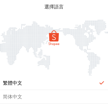
選擇語言
繁體中文
简体中文
頁面無法顯示