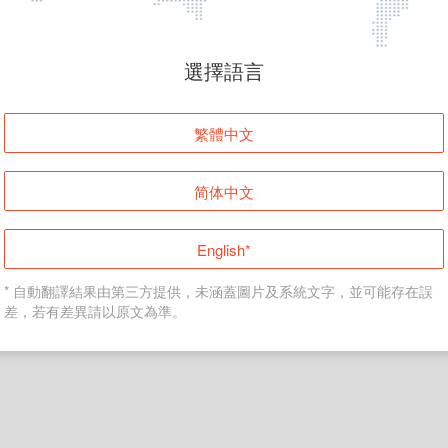
頁面無法顯示
選擇語言
發生錯誤！請登入並再試一次或回到主頁。
繁體中文
登入
简体中文
返回首頁
English*
* 自動翻譯結果由第三方提供，未涵蓋圖片及系統文字，並可能存在誤
差，若有差異請以原文為準。