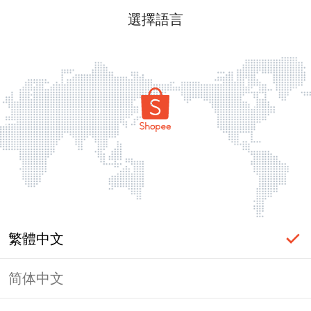
選擇語言
繁體中文
简体中文
頁面無法顯示