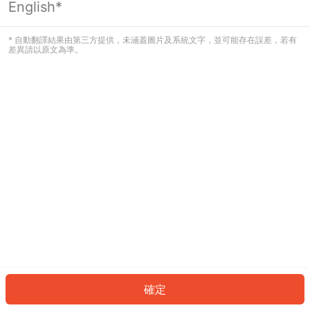
English*
發生錯誤！請登入並再試一次或回到主
頁。
* 自動翻譯結果由第三方提供，未涵蓋圖片及系統文字，並可能存在誤差，若有
差異請以原文為準。
登入
返回首頁
確定
ID: 6636671469b-2c5f-49a5-9b89-0d0220dd1ecd