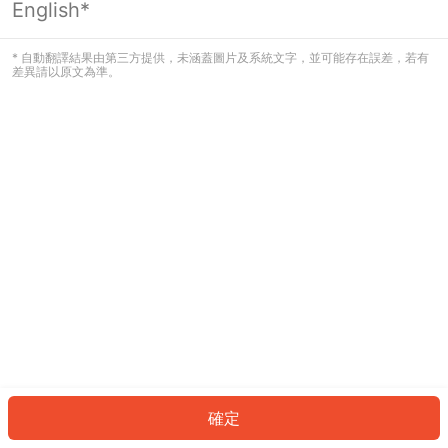
English*
發生錯誤！請登入並再試一次或回到主
頁。
* 自動翻譯結果由第三方提供，未涵蓋圖片及系統文字，並可能存在誤差，若有
差異請以原文為準。
登入
返回首頁
確定
ID: 575266fe184-489b-4c76-b99a-429221facea7