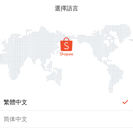
選擇語言
繁體中文
简体中文
頁面無法顯示