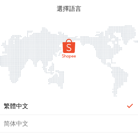
選擇語言
繁體中文
简体中文
頁面無法顯示