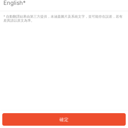
English*
發生錯誤！請登入並再試一次或回到主
頁。
* 自動翻譯結果由第三方提供，未涵蓋圖片及系統文字，並可能存在誤差，若有
差異請以原文為準。
登入
返回首頁
確定
ID: 71221c238c9-9950-40c5-b5e9-f4475538573d