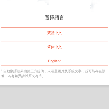
頁面無法顯示
選擇語言
發生錯誤！請登入並再試一次或回到主頁。
繁體中文
登入
简体中文
返回首頁
English*
* 自動翻譯結果由第三方提供，未涵蓋圖片及系統文字，並可能存在誤
差，若有差異請以原文為準。