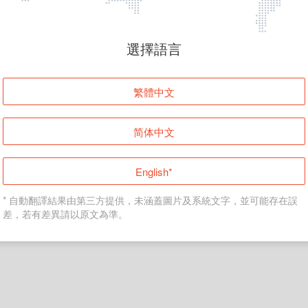
頁面無法顯示
選擇語言
發生錯誤！請登入並再試一次或回到主頁。
繁體中文
登入
简体中文
返回首頁
English*
* 自動翻譯結果由第三方提供，未涵蓋圖片及系統文字，並可能存在誤
差，若有差異請以原文為準。