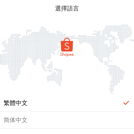
選擇語言
繁體中文
简体中文
頁面無法顯示