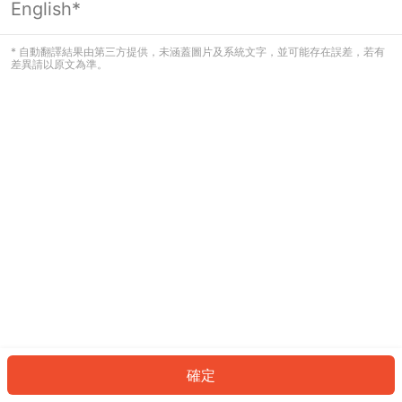
English*
發生錯誤！請登入並再試一次或回到主
頁。
* 自動翻譯結果由第三方提供，未涵蓋圖片及系統文字，並可能存在誤差，若有
差異請以原文為準。
登入
返回首頁
確定
ID: 65151014cdb-b5da-46f4-b758-fa3c5cfe6e48