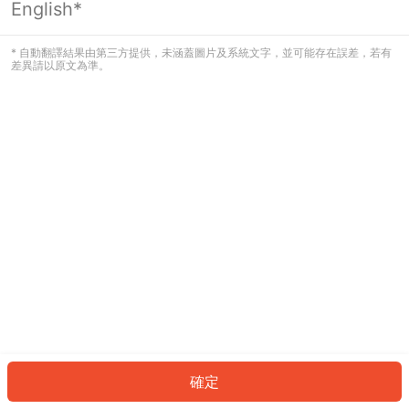
English*
發生錯誤！請登入並再試一次或回到主
頁。
* 自動翻譯結果由第三方提供，未涵蓋圖片及系統文字，並可能存在誤差，若有
差異請以原文為準。
登入
返回首頁
確定
ID: 911a8863acf-eb52-407a-8a89-a9d53e86ecfe