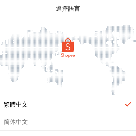
選擇語言
繁體中文
简体中文
頁面無法顯示