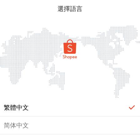
選擇語言
繁體中文
简体中文
頁面無法顯示