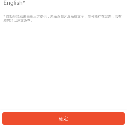
English*
發生錯誤！請登入並再試一次或回到主
頁。
* 自動翻譯結果由第三方提供，未涵蓋圖片及系統文字，並可能存在誤差，若有
差異請以原文為準。
登入
返回首頁
確定
ID: 977ed20ee87-a500-494f-9855-c2a54c0d99a6