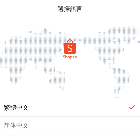
選擇語言
繁體中文
简体中文
頁面無法顯示