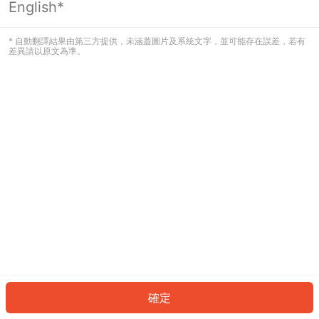
English*
發生錯誤！請登入並再試一次或回到主
頁。
* 自動翻譯結果由第三方提供，未涵蓋圖片及系統文字，並可能存在誤差，若有
差異請以原文為準。
登入
返回首頁
確定
ID: 2518c51c9c3-c75c-4b1d-b88c-4cd01f53c56e