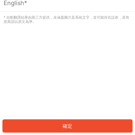
English*
發生錯誤！請登入並再試一次或回到主
頁。
* 自動翻譯結果由第三方提供，未涵蓋圖片及系統文字，並可能存在誤差，若有
差異請以原文為準。
登入
返回首頁
確定
ID: 684c2332580-0309-4fe0-8acd-c2fd5705fb56