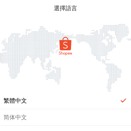
選擇語言
繁體中文
简体中文
頁面無法顯示