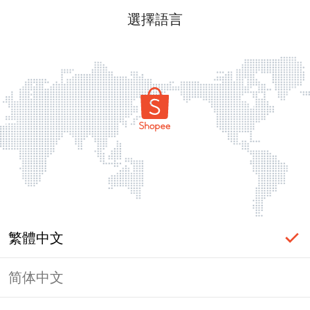
選擇語言
繁體中文
简体中文
頁面無法顯示