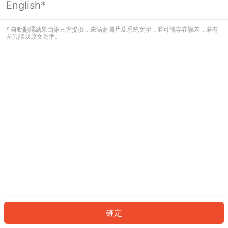
English*
發生錯誤！請登入並再試一次或回到主
頁。
* 自動翻譯結果由第三方提供，未涵蓋圖片及系統文字，並可能存在誤差，若有
差異請以原文為準。
登入
返回首頁
確定
ID: 210a33d95d7-7c83-4c48-a7f3-f578ed82398c