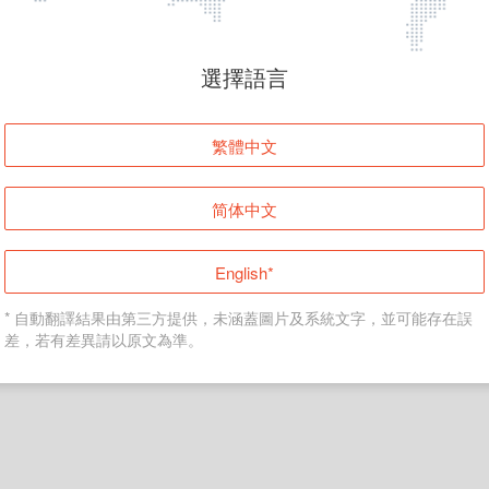
頁面無法顯示
選擇語言
發生錯誤！請登入並再試一次或回到主頁。
繁體中文
登入
简体中文
返回首頁
English*
* 自動翻譯結果由第三方提供，未涵蓋圖片及系統文字，並可能存在誤
差，若有差異請以原文為準。