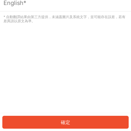
English*
發生錯誤！請登入並再試一次或回到主
頁。
* 自動翻譯結果由第三方提供，未涵蓋圖片及系統文字，並可能存在誤差，若有
差異請以原文為準。
登入
返回首頁
確定
ID: 74c7f4dc7c-9b8d-4708-bd68-df14078d4c0f