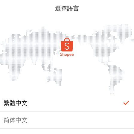
選擇語言
繁體中文
简体中文
頁面無法顯示