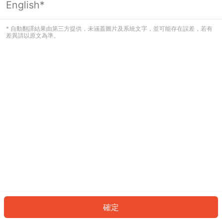
English*
發生錯誤！請登入並再試一次或回到主
頁。
* 自動翻譯結果由第三方提供，未涵蓋圖片及系統文字，並可能存在誤差，若有
差異請以原文為準。
登入
返回首頁
確定
ID: 44925f8fc00-04b4-41f5-a48b-0fb4548249ab