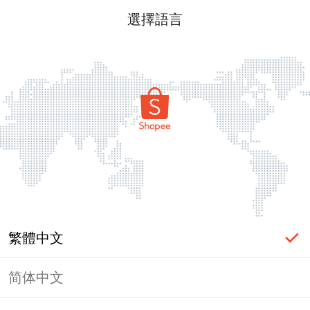
選擇語言
繁體中文
简体中文
頁面無法顯示