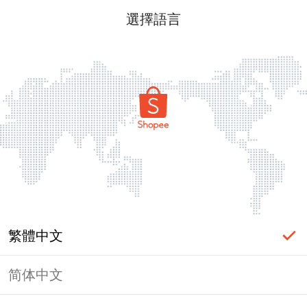
選擇語言
繁體中文
简体中文
頁面無法顯示