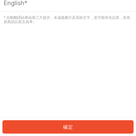
English*
發生錯誤！請登入並再試一次或回到主
頁。
* 自動翻譯結果由第三方提供，未涵蓋圖片及系統文字，並可能存在誤差，若有
差異請以原文為準。
登入
返回首頁
確定
ID: 632c77edb2b-3194-40fc-b96f-8f568a543ff2