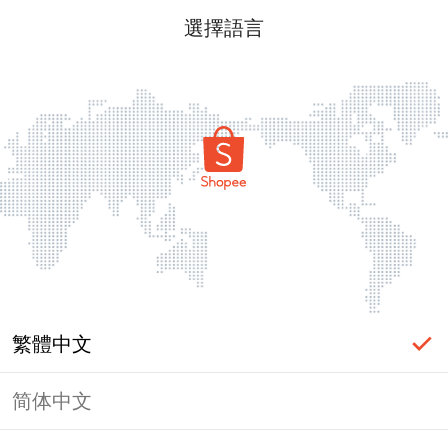
選擇語言
繁體中文
简体中文
頁面無法顯示