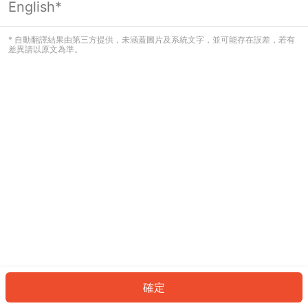
English*
發生錯誤！請登入並再試一次或回到主
頁。
* 自動翻譯結果由第三方提供，未涵蓋圖片及系統文字，並可能存在誤差，若有
差異請以原文為準。
登入
返回首頁
確定
ID: 617caa6aae7-974a-47d2-9150-65fffded6b66